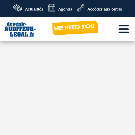
Actualités
Agenda
Accéder aux outils
wE neeD yOu