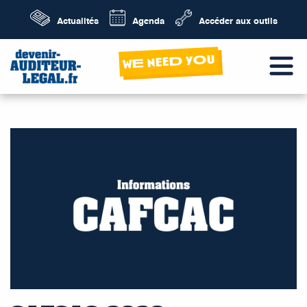
Actualités
Agenda
Accéder aux outils
wE neeD yOu