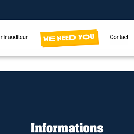
wE neeD yOu
nir auditeur
Contact