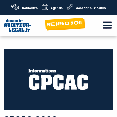
Actualités
Agenda
Accéder aux outils
wE neeD yOu