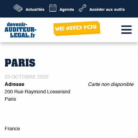
Actualités
Agenda
Accéder aux outils
wE neeD yOu
PARIS
23 OCTOBRE 2020
Adresse
Carte non disponible
200 Rue Raymond Losserand
Paris
France